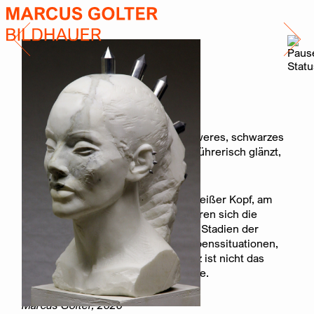
Schwarz und Weiß
Delikaten, weißen Marmor und schweres, schwarzes
Blei verbinde ich unlösbar. Was verführerisch glänzt,
das lässt Gefahr ahnen.
Transformation: Am Anfang ist ein weißer Kopf, am
Ende ein schwarzer. Hart kontrastieren sich die
Gegensätze. Dazwischen liegen die Stadien der
Verwandlung: Gemütszustände, Lebenssituationen,
innere und äußere Kämpfe. Schwarz ist nicht das
Böse, Weiß nicht unbedingt das Gute.
Marcus Golter, 2026