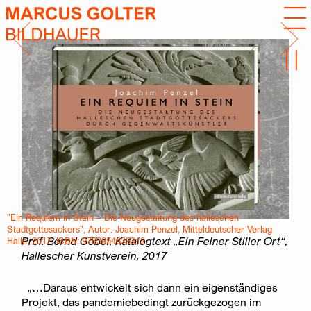
Bücher und Kataloge
„Ein bloßer Dekor entsteht nirgends, Komposition
und Formenwelt stehen im Spannungsfeld von
Wachsen und Vergehen, Leben und Tod, die die
Bögen tragen­den Pfeiler erhalten Ausläufer aus den
Räumen der Bögen, alles greift ineinander, schafft
Fortlauf und Verbindung.“
"Ein Requiem in Stein – Die Neugestaltung des halleschen
Stadtgottesackers", Autor: Joachim Penzel, Mitteldeutscher Verlag
Prof. Bernd Göbel, Katalogtext „Ein Feiner Stiller Ort“,
Halle, 2017, ISBN: 9783954629312
Hallescher Kunstverein, 2017
„…Daraus entwickelt sich dann ein eigenständiges
Projekt, das pandemiebedingt zurückgezogen im